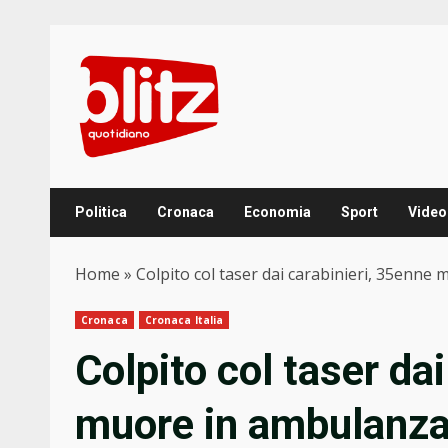
Skip
to
content
Politica
Cronaca
Economia
Sport
Video
Home
»
Colpito col taser dai carabinieri, 35enne
Cronaca
Cronaca Italia
Colpito col taser da
muore in ambulanza