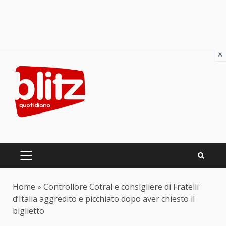
×
Skip
to
content
PRIMARY
MENU
Home
»
Controllore Cotral e consigliere di Fratelli
d’Italia aggredito e picchiato dopo aver chiesto il
biglietto