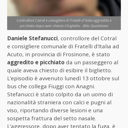
Controllore Cotral e consigliere di Fratelli d'Italia aggredito e
picchiato dopo aver chiesto il biglietto - Blitz Quotidiano
Daniele Stefanucci
, controllore del Cotral
e consigliere comunale di Fratelli d’Italia ad
Acuto, in provincia di Frosinone, è stato
aggredito e picchiato
da un passeggero al
quale aveva chiesto di esibire il biglietto.
L’episodio è avvenuto lunedì 13 ottobre sul
bus che collega Fiuggi con Anagni.
Stefanucci è stato colpito da un uomo di
nazionalità straniera con calci e pugni al
viso, riportando diverse lesioni e una
sospetta frattura del setto nasale.
L’aggressore, dopo aver tentato la fuga, è