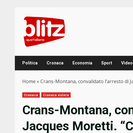
Skip
to
content
Politica
Cronaca
Economia
Sport
Video
Home
»
Crans-Montana, convalidato l’arresto di Jac
Cronaca
Cronaca estera
Crans-Montana, conv
Jacques Moretti. “C’