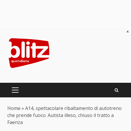
×
Skip
to
content
PRIMARY
MENU
Home
»
A14, spettacolare ribaltamento di autotreno
che prende fuoco. Autista illeso, chiuso il tratto a
Faenza