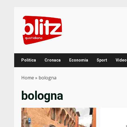
Skip
to
content
Politica
Cronaca
Economia
Sport
Video
Home
»
bologna
bologna