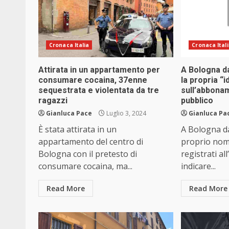
Cronaca Italia
Cronaca Ital
Attirata in un appartamento per
A Bologna da
consumare cocaina, 37enne
la propria “i
sequestrata e violentata da tre
sull’abbona
ragazzi
pubblico
Gianluca Pace
Luglio 3, 2024
Gianluca Pa
È stata attirata in un
A Bologna da
appartamento del centro di
proprio nom
Bologna con il pretesto di
registrati al
consumare cocaina, ma...
indicare...
Read More
Read More