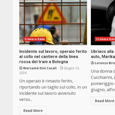
Cronaca Italia
Cronaca Ital
Incidente sul lavoro, operaio ferito
Ubriaco alla
al collo nel cantiere della linea
auto, Marika
rossa del tram a Bologna
Lorenzo Brio
Warsamé Dini Casali
Giugno 13,
Una donna d
2024
Cucchiarini,
Un operaio è rimasto ferito,
pomeriggio d
riportando un taglio sul collo, in un
giugno, all’o
incidente sul lavoro avvenuto
verso...
Read More
Read More