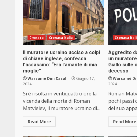
Cronaca
Cronaca Italia
Cronaca Ital
Il muratore ucraino ucciso a colpi
Aggredito d
di chiave inglese, confessa
un muratore
l’assassino: “Era l’amante di mia
Giallo sulle 
moglie”
decesso
Warsamé Dini Casali
Giugno 17,
Warsamé Din
2024
2024
Si è risolta in ventiquattro ore la
Roman Matvi
vicenda della morte di Roman
pochi passi 
Matvieiev, il muratore ucraino di...
del suo appa
Read More
Read More