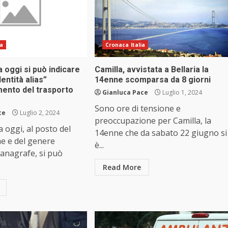
ia
Cronaca Italia
 oggi si può indicare
Camilla, avvistata a Bellaria la
dentità alias”
14enne scomparsa da 8 giorni
mento del trasporto
Gianluca Pace
Luglio 1, 2024
Sono ore di tensione e
ce
Luglio 2, 2024
preoccupazione per Camilla, la
 oggi, al posto del
14enne che da sabato 22 giugno si
e e del genere
è...
l’anagrafe, si può
Read More