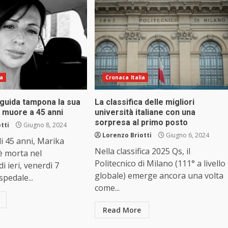
ia
Cronaca Italia
 guida tampona la sua
La classifica delle migliori
 muore a 45 anni
università italiane con una
sorpresa al primo posto
tti
Giugno 8, 2024
Lorenzo Briotti
Giugno 6, 2024
i 45 anni, Marika
Nella classifica 2025 Qs, il
 è morta nel
Politecnico di Milano (111° a livello
i ieri, venerdì 7
globale) emerge ancora una volta
spedale...
come...
Read More