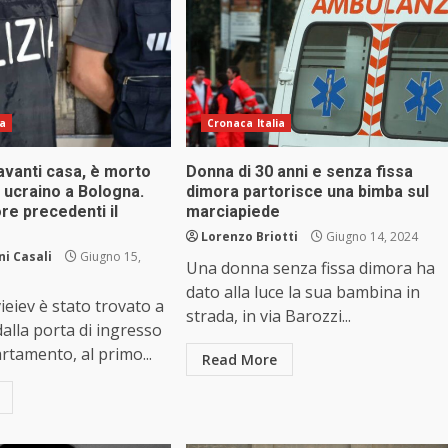
ia
Cronaca Italia
avanti casa, è morto
Donna di 30 anni e senza fissa
 ucraino a Bologna.
dimora partorisce una bimba sul
ore precedenti il
marciapiede
Lorenzo Briotti
Giugno 14, 2024
i Casali
Giugno 15,
Una donna senza fissa dimora ha
dato alla luce la sua bambina in
eiev è stato trovato a
strada, in via Barozzi...
dalla porta di ingresso
rtamento, al primo...
Read More