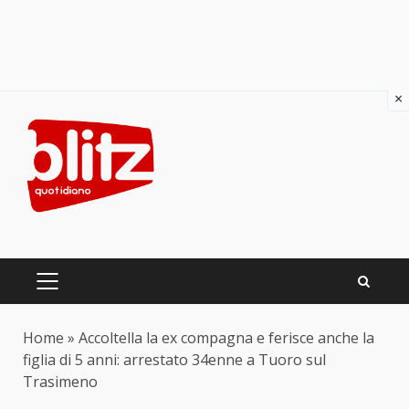
×
Skip
to
content
PRIMARY
MENU
Home
»
Accoltella la ex compagna e ferisce anche la
figlia di 5 anni: arrestato 34enne a Tuoro sul
Trasimeno