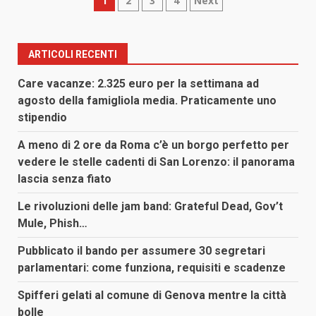
Paginazione
1
2
3
4
Next
degli
articoli
ARTICOLI RECENTI
Care vacanze: 2.325 euro per la settimana ad
agosto della famigliola media. Praticamente uno
stipendio
A meno di 2 ore da Roma c’è un borgo perfetto per
vedere le stelle cadenti di San Lorenzo: il panorama
lascia senza fiato
Le rivoluzioni delle jam band: Grateful Dead, Gov’t
Mule, Phish…
Pubblicato il bando per assumere 30 segretari
parlamentari: come funziona, requisiti e scadenze
Spifferi gelati al comune di Genova mentre la città
bolle