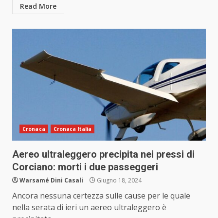
Read More
Cronaca
Cronaca Italia
Aereo ultraleggero precipita nei pressi di
Corciano: morti i due passeggeri
Warsamé Dini Casali
Giugno 18, 2024
Ancora nessuna certezza sulle cause per le quale
nella serata di ieri un aereo ultraleggero è