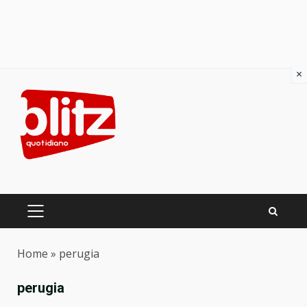
×
Skip
to
content
PRIMARY
MENU
Home
»
perugia
perugia