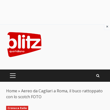
×
Skip
to
content
PRIMARY
MENU
Home
»
Aereo da Cagliari a Roma, il buco rattoppato
con lo scotch FOTO
Cronaca Italia