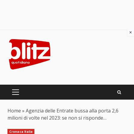
×
Skip
to
content
PRIMARY
MENU
Home
»
Agenzia delle Entrate bussa alla porta 2,6
milioni di volte nel 2023: se non si risponde…
Cronaca Italia