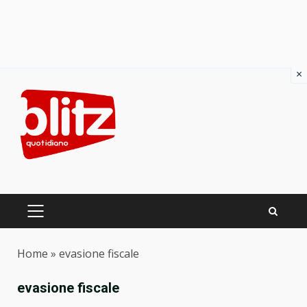
×
Skip
to
content
PRIMARY
MENU
Home
»
evasione fiscale
evasione fiscale