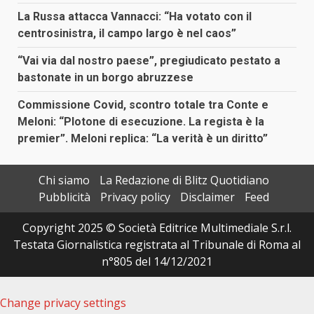
La Russa attacca Vannacci: “Ha votato con il
centrosinistra, il campo largo è nel caos”
“Vai via dal nostro paese”, pregiudicato pestato a
bastonate in un borgo abruzzese
Commissione Covid, scontro totale tra Conte e
Meloni: “Plotone di esecuzione. La regista è la
premier”. Meloni replica: “La verità è un diritto”
Chi siamo
La Redazione di Blitz Quotidiano
Pubblicità
Privacy policy
Disclaimer
Feed
Copyright 2025 © Società Editrice Multimediale S.r.l.
Testata Giornalistica registrata al Tribunale di Roma al
n°805 del 14/12/2021
Change privacy settings