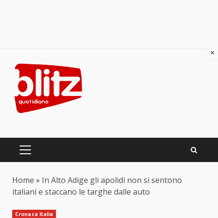
×
Skip
to
content
PRIMARY
MENU
Home
»
In Alto Adige gli apolidi non si sentono
italiani e staccano le targhe dalle auto
Cronaca Italia