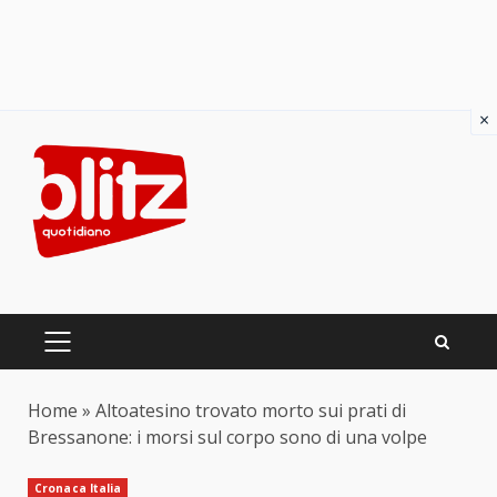
×
Skip
to
content
PRIMARY
MENU
Home
»
Altoatesino trovato morto sui prati di
Bressanone: i morsi sul corpo sono di una volpe
Cronaca Italia