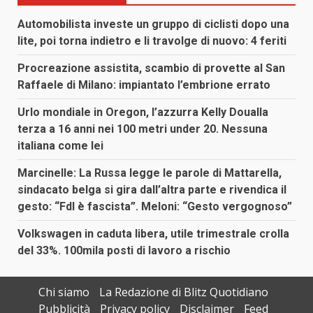
Automobilista investe un gruppo di ciclisti dopo una
lite, poi torna indietro e li travolge di nuovo: 4 feriti
Procreazione assistita, scambio di provette al San
Raffaele di Milano: impiantato l’embrione errato
Urlo mondiale in Oregon, l’azzurra Kelly Doualla
terza a 16 anni nei 100 metri under 20. Nessuna
italiana come lei
Marcinelle: La Russa legge le parole di Mattarella,
sindacato belga si gira dall’altra parte e rivendica il
gesto: “FdI è fascista”. Meloni: “Gesto vergognoso”
Volkswagen in caduta libera, utile trimestrale crolla
del 33%. 100mila posti di lavoro a rischio
Chi siamo
La Redazione di Blitz Quotidiano
Pubblicità
Privacy policy
Disclaimer
Feed