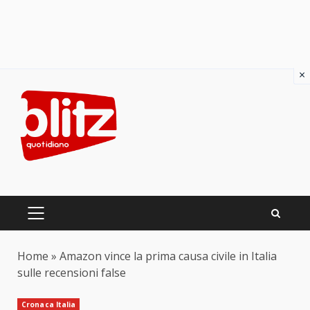
×
Skip
to
content
PRIMARY
MENU
Home
»
Amazon vince la prima causa civile in Italia
sulle recensioni false
Cronaca Italia