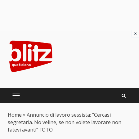
×
Skip
to
content
PRIMARY
MENU
Home
»
Annuncio di lavoro sessista: “Cercasi
segretaria. No veline, se non volete lavorare non
fatevi avanti” FOTO