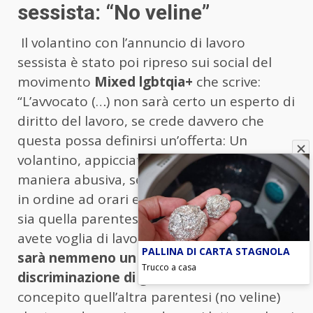
sessista: “No veline”
Il volantino con l’annuncio di lavoro
sessista è stato poi ripreso sui social del
movimento
Mixed lgbtqia+
che scrive:
“L’avvocato (…) non sarà certo un esperto di
diritto del lavoro, se crede davvero che
questa possa definirsi un’offerta: Un
volantino, appicciato verosimilmente in
maniera abusiva, senza alcuna indicazione
in ordine ad orari e retribuzione che non
sia quella parentesi insopportabile (se non
avete voglia di lavorare non venite). E
non
PALLINA DI CARTA STAGNOLA
sarà nemmeno un esperto di
Trucco a casa
discriminazione di genere sul lavoro
, se ha
concepito quell’altra parentesi (no veline)