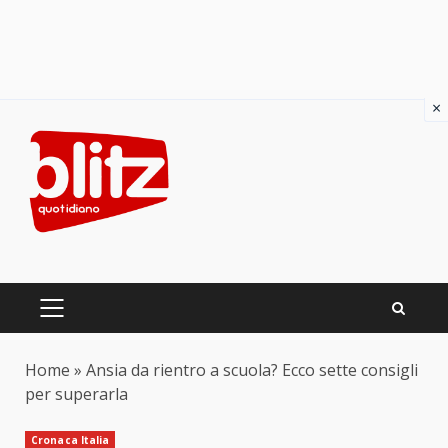
×
Skip
to
content
PRIMARY
MENU
Home
»
Ansia da rientro a scuola? Ecco sette consigli
per superarla
Cronaca Italia