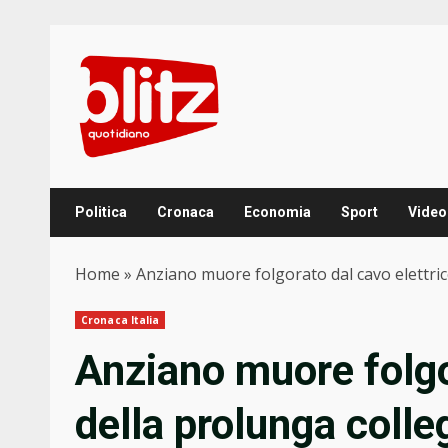
Skip
to
content
Politica
Cronaca
Economia
Sport
Video
Home
»
Anziano muore folgorato dal cavo elettric
Cronaca Italia
Anziano muore folgo
della prolunga colle