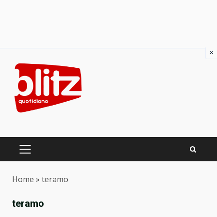
×
Skip
to
content
PRIMARY
MENU
Home
»
teramo
teramo