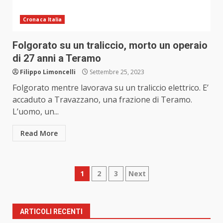
Cronaca Italia
Folgorato su un traliccio, morto un operaio
di 27 anni a Teramo
Filippo Limoncelli
Settembre 25, 2023
Folgorato mentre lavorava su un traliccio elettrico. E’
accaduto a Travazzano, una frazione di Teramo.
L’uomo, un...
Read More
Paginazione
1
2
3
Next
degli
articoli
ARTICOLI RECENTI