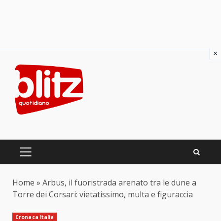
×
Skip
to
content
PRIMARY
MENU
Home
»
Arbus, il fuoristrada arenato tra le dune a
Torre dei Corsari: vietatissimo, multa e figuraccia
Cronaca Italia