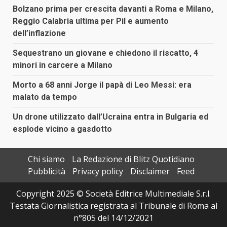
Bolzano prima per crescita davanti a Roma e Milano,
Reggio Calabria ultima per Pil e aumento
dell’inflazione
Sequestrano un giovane e chiedono il riscatto, 4
minori in carcere a Milano
Morto a 68 anni Jorge il papà di Leo Messi: era
malato da tempo
Un drone utilizzato dall’Ucraina entra in Bulgaria ed
esplode vicino a gasdotto
Chi siamo
La Redazione di Blitz Quotidiano
Pubblicità
Privacy policy
Disclaimer
Feed
Copyright 2025 © Società Editrice Multimediale S.r.l.
Testata Giornalistica registrata al Tribunale di Roma al
n°805 del 14/12/2021