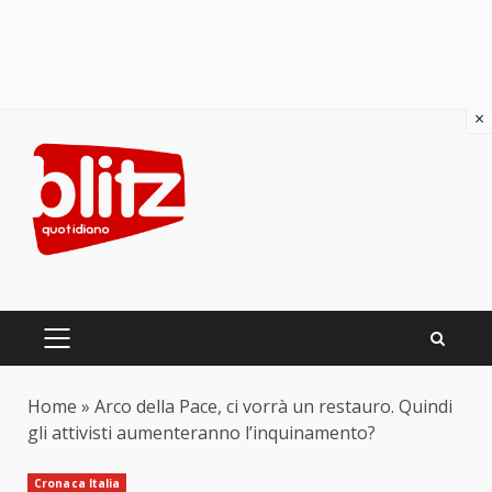
×
Skip
to
content
PRIMARY
MENU
Home
»
Arco della Pace, ci vorrà un restauro. Quindi
gli attivisti aumenteranno l’inquinamento?
Cronaca Italia