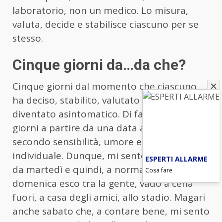
laboratorio, non un medico. Lo misura,
valuta, decide e stabilisce ciascuno per se
stesso.
Cinque giorni da…da che?
Cinque giorni dal momento che ciascuno
ha deciso, stabilito, valutato di essere
diventato asintomatico. Di fatto cinque
giorni a partire da una data a piacere
secondo sensibilità, umore e carattere
individuale. Dunque, mi sento asintomatico
ESPERTI ALLARME
da martedì e quindi, a norma governativa,
Cosa fare
domenica esco tra la gente, vado a cena
fuori, a casa degli amici, allo stadio. Magari
anche sabato che, a contare bene, mi sento