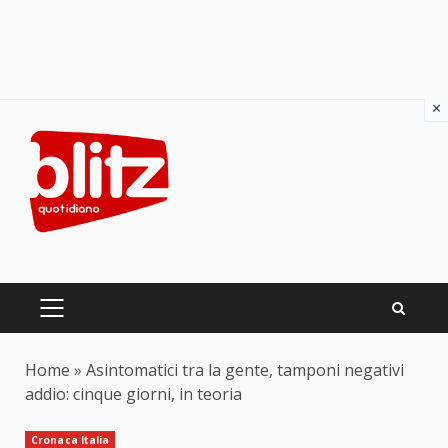
×
Skip
to
content
PRIMARY
MENU
Home
»
Asintomatici tra la gente, tamponi negativi
addio: cinque giorni, in teoria
Cronaca Italia