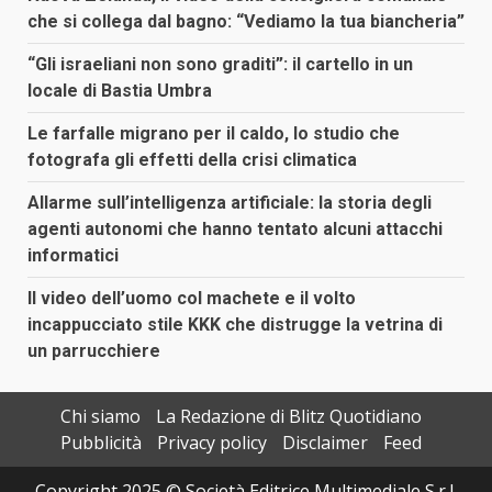
che si collega dal bagno: “Vediamo la tua biancheria”
“Gli israeliani non sono graditi”: il cartello in un
locale di Bastia Umbra
Le farfalle migrano per il caldo, lo studio che
fotografa gli effetti della crisi climatica
Allarme sull’intelligenza artificiale: la storia degli
agenti autonomi che hanno tentato alcuni attacchi
informatici
Il video dell’uomo col machete e il volto
incappucciato stile KKK che distrugge la vetrina di
un parrucchiere
Chi siamo
La Redazione di Blitz Quotidiano
Pubblicità
Privacy policy
Disclaimer
Feed
Copyright 2025 © Società Editrice Multimediale S.r.l.