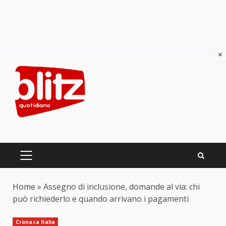
×
Skip
to
content
PRIMARY
MENU
Home
»
Assegno di inclusione, domande al via: chi
può richiederlo e quando arrivano i pagamenti
Cronaca Italia