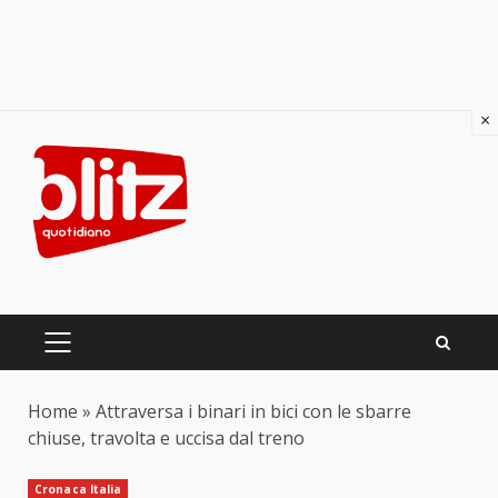
×
Skip
to
content
PRIMARY
MENU
Home
»
Attraversa i binari in bici con le sbarre
chiuse, travolta e uccisa dal treno
Cronaca Italia