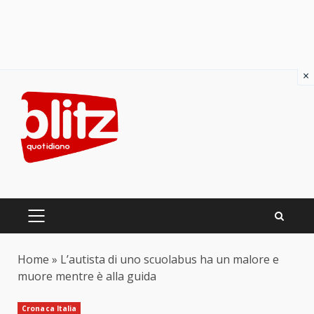
×
Skip
to
content
PRIMARY
MENU
Home
»
L’autista di uno scuolabus ha un malore e
muore mentre è alla guida
Cronaca Italia