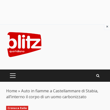
×
Skip
to
content
PRIMARY
MENU
Home
»
Auto in fiamme a Castellammare di Stabia,
all’interno il corpo di un uomo carbonizzato
Cronaca Italia