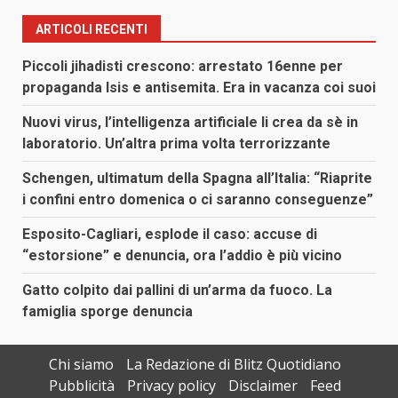
ARTICOLI RECENTI
Piccoli jihadisti crescono: arrestato 16enne per
propaganda Isis e antisemita. Era in vacanza coi suoi
Nuovi virus, l’intelligenza artificiale li crea da sè in
laboratorio. Un’altra prima volta terrorizzante
Schengen, ultimatum della Spagna all’Italia: “Riaprite
i confini entro domenica o ci saranno conseguenze”
Esposito-Cagliari, esplode il caso: accuse di
“estorsione” e denuncia, ora l’addio è più vicino
Gatto colpito dai pallini di un’arma da fuoco. La
famiglia sporge denuncia
Chi siamo
La Redazione di Blitz Quotidiano
Pubblicità
Privacy policy
Disclaimer
Feed