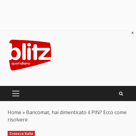
×
Skip
to
content
PRIMARY
MENU
Home
»
Bancomat, hai dimenticato il PIN? Ecco come
risolvere
Cronaca Italia