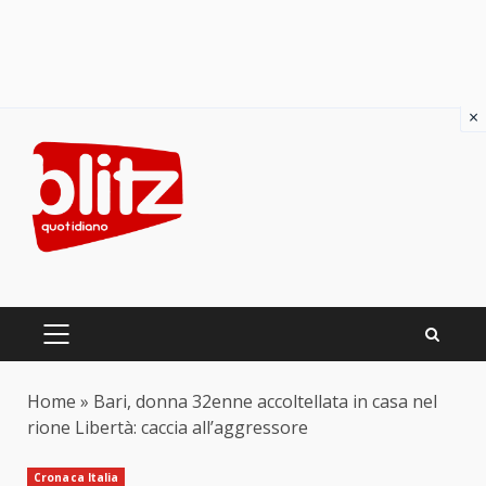
×
Skip
to
content
PRIMARY
MENU
Home
»
Bari, donna 32enne accoltellata in casa nel
rione Libertà: caccia all’aggressore
Cronaca Italia