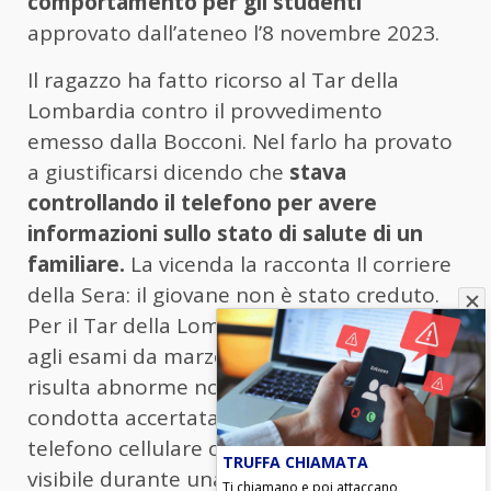
comportamento per gli studenti”
approvato dall’ateneo l’8 novembre 2023.
Il ragazzo ha fatto ricorso al Tar della
Lombardia contro il provvedimento
emesso dalla Bocconi. Nel farlo ha provato
a giustificarsi dicendo che
stava
controllando il telefono per avere
informazioni sullo stato di salute di un
familiare.
La vicenda la racconta Il corriere
della Sera: il giovane non è stato creduto.
Per il Tar della Lombardia infatti, lo stop
agli esami da marzo a settembre 2024 “non
risulta abnorme non solo a fronte della
condotta accertata (il possesso di un
telefono cellulare contenente un testo
TRUFFA CHIAMATA
visibile durante una prova di esame scritta),
Ti chiamano e poi attaccano