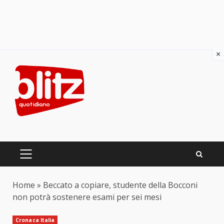
×
Skip
to
content
PRIMARY
MENU
Home
»
Beccato a copiare, studente della Bocconi
non potrà sostenere esami per sei mesi
Cronaca Italia