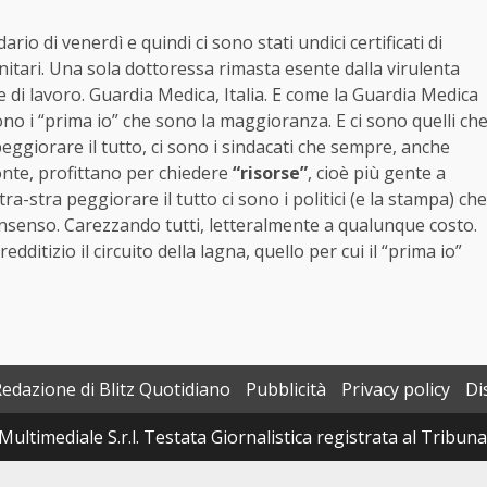
ario di venerdì e quindi ci sono stati undici certificati di
anitari. Una sola dottoressa rimasta esente dalla virulenta
e di lavoro. Guardia Medica, Italia. E come la Guardia Medica
sono i “prima io” che sono la maggioranza. E ci sono quelli ch
peggiorare il tutto, ci sono i sindacati che sempre, anche
onte, profittano per chiedere
“risorse”
, cioè più gente a
ra-stra peggiorare il tutto ci sono i politici (e la stampa) che
nsenso. Carezzando tutti, letteralmente a qualunque costo.
ditizio il circuito della lagna, quello per cui il “prima io”
Redazione di Blitz Quotidiano
Pubblicità
Privacy policy
Di
Multimediale S.r.l. Testata Giornalistica registrata al Tribun