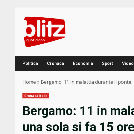
Skip
to
content
Politica
Cronaca
Economia
Sport
Video
Home
»
Bergamo: 11 in malattia durante il ponte, u
Cronaca Italia
Bergamo: 11 in malat
una sola si fa 15 or