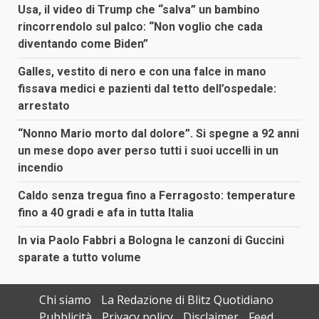
Usa, il video di Trump che “salva” un bambino
rincorrendolo sul palco: “Non voglio che cada
diventando come Biden”
Galles, vestito di nero e con una falce in mano
fissava medici e pazienti dal tetto dell’ospedale:
arrestato
“Nonno Mario morto dal dolore”. Si spegne a 92 anni
un mese dopo aver perso tutti i suoi uccelli in un
incendio
Caldo senza tregua fino a Ferragosto: temperature
fino a 40 gradi e afa in tutta Italia
In via Paolo Fabbri a Bologna le canzoni di Guccini
sparate a tutto volume
Chi siamo
La Redazione di Blitz Quotidiano
Pubblicità
Privacy policy
Disclaimer
Feed