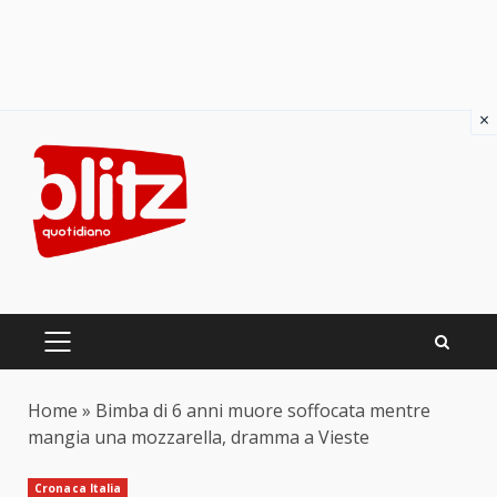
×
Skip
to
content
PRIMARY
MENU
Home
»
Bimba di 6 anni muore soffocata mentre
mangia una mozzarella, dramma a Vieste
Cronaca Italia