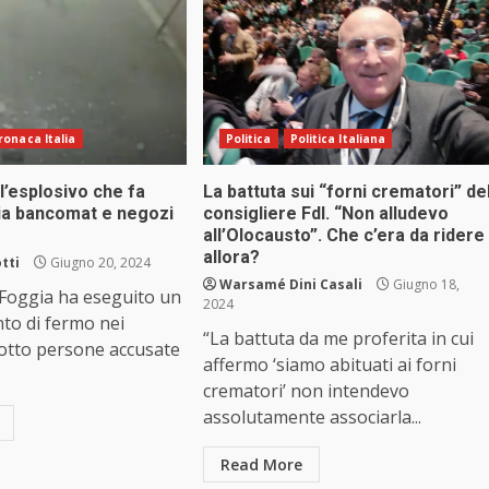
ronaca Italia
Politica
Politica Italiana
l’esplosivo che fa
La battuta sui “forni crematori” de
ria bancomat e negozi
consigliere FdI. “Non alludevo
all’Olocausto”. Che c’era da ridere
allora?
tti
Giugno 20, 2024
Warsamé Dini Casali
Giugno 18,
i Foggia ha eseguito un
2024
to di fermo nei
“La battuta da me proferita in cui
 otto persone accusate
affermo ‘siamo abituati ai forni
crematori’ non intendevo
assolutamente associarla...
Read More