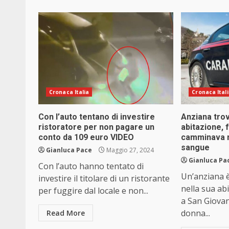
Cronaca Italia
Cronaca Ital
Con l’auto tentano di investire
Anziana trov
ristoratore per non pagare un
abitazione,
conto da 109 euro VIDEO
camminava n
sangue
Gianluca Pace
Maggio 27, 2024
Gianluca Pa
Con l’auto hanno tentato di
Un’anziana è
investire il titolare di un ristorante
nella sua ab
per fuggire dal locale e non...
a San Giova
donna...
Read More