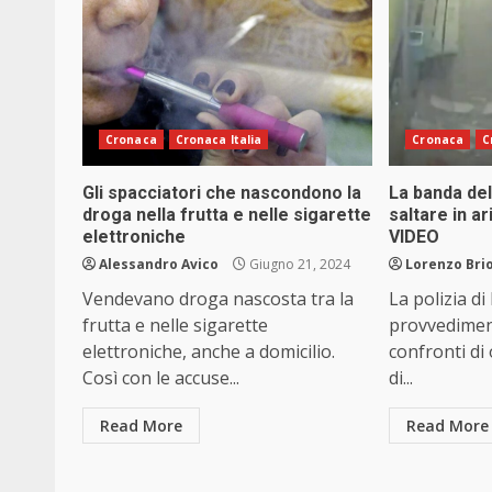
Cronaca
Cronaca Italia
Cronaca
C
Gli spacciatori che nascondono la
La banda del
droga nella frutta e nelle sigarette
saltare in a
elettroniche
VIDEO
Alessandro Avico
Giugno 21, 2024
Lorenzo Brio
Vendevano droga nascosta tra la
La polizia d
frutta e nelle sigarette
provvedimen
elettroniche, anche a domicilio.
confronti di
Così con le accuse...
di...
Read More
Read More