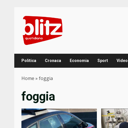
Skip
to
content
Politica
Cronaca
Economia
Sport
Video
Home
»
foggia
foggia