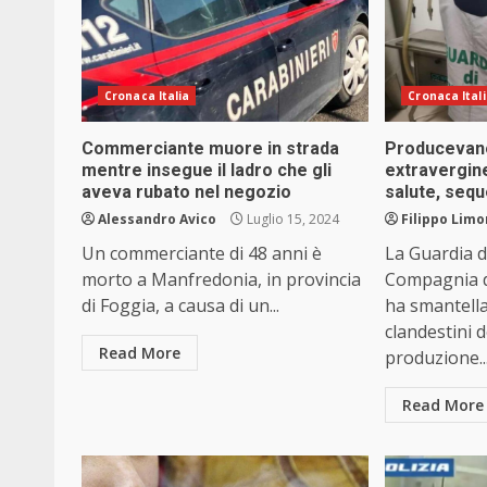
Cronaca Italia
Cronaca Ital
Commerciante muore in strada
Producevano
mentre insegue il ladro che gli
extravergine
aveva rubato nel negozio
salute, seque
Alessandro Avico
Luglio 15, 2024
Filippo Limo
Un commerciante di 48 anni è
La Guardia d
morto a Manfredonia, in provincia
Compagnia d
di Foggia, a causa di un...
ha smantella
clandestini d
Read More
produzione..
Read More