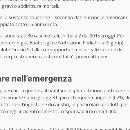
gravi o addirittura mortali.
ei o sostanze caustiche – secondo dati europei e americani 
piato sotto i 6 anni di età.
 ci sono stati 30 casi mortali, in Italia 2 dal 2015 a oggi. Per
stroenterologia, Epatologia e Nutrizione Pediatrica (Sigenp)
lute Orazio Schillaci di supportarli nella realizzazione del
 corpi estranei e caustici in Italia”, primo atto per
fare nell’emergenza
i, perché “a quell’età il bambino esplora il mondo attraverso
, le monete sono gli oggetti più di frequente ingeriti (62%), l
utti i casi; l’ingestione di caustici, in particolare prodotti per
zo degli incidenti domestici, responsabili di circa 1.000
nte, Claudio Romano – Già nel 2020 Sigenp aveva pubblicat