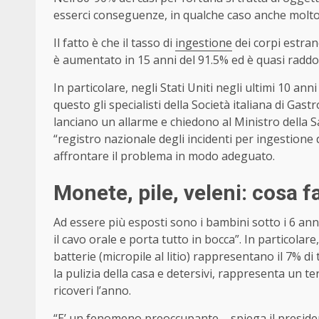
esserci conseguenze, in qualche caso anche molto 
Il fatto è che il tasso di
ingestione
dei corpi estran
è aumentato in 15 anni del 91.5% ed è quasi raddop
In particolare, negli Stati Uniti negli ultimi 10 anni
questo gli specialisti della Società italiana di Ga
lanciano un allarme e chiedono al Ministro della Sa
“registro nazionale degli incidenti per ingestione di
affrontare il problema in modo adeguato.
Monete, pile, veleni: cosa 
Ad essere più esposti sono i bambini sotto i 6 ann
il cavo orale e porta tutto in bocca”. In particolare
batterie (micropile al litio) rappresentano il 7% di t
la pulizia della casa e detersivi, rappresenta un ter
ricoveri l’anno.
“E’ un fenomeno preoccupante – spiega il preside