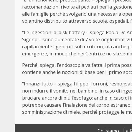
raccomandazioni rivolte ai pediatri per la gestione 
alle famiglie perché svolgano una necessaria ope
volantino distribuito attraverso scuole, ospedali, fa
“Le ingestioni di disk battery – spiega Paola De A
Sigenp – sono aumentate di 7 volte negli ultimi 20
capillarmente i genitori sul territorio, ma anche 
emergenze, in modo che nei Centri ce ne sia semp
Perché, spiega, l’endoscopia va fatta il prima possi
contiene anche le nozioni di base per il primo soc
“Innanzi tutto – spiega Filippo Torroni, responsa
non indurre il vomito nel bambino: in caso di ing
bruciare ancora di più l’esofago; anche in caso di
potrebbe causare l’inalazione del corpo estraneo. N
somministrazione di miele, perché protegge le muc
Chi siamo
La 