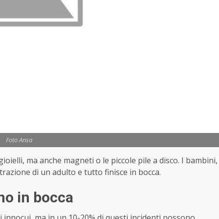
Foto Ansa
gioielli, ma anche magneti o le piccole pile a disco. I bambini,
razione di un adulto e tutto finisce in bocca.
no in bocca
ti innocui, ma in un 10-20% di questi incidenti possono