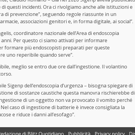
di questi incidenti. Ora ci rivolgiamo anche alle istituzioni e
ra di prevenzione”, seguendo regole riassunte in un
rmacie, associazioni genitori e, in forma digitale, ai social”.
ngelis, coordinatore nazionale dell’Area di endoscopia
 anni. Per questo ci siamo attivati per informare
per formare più endoscopisti preparati per queste
re uno reperibile quando serve”.
bile, meglio se entro due ore dall’ingestione. Il volantino
corso.
bile Sigenp dell’endoscopia d’urgenza – bisogna spiegare di
estione di sostanze caustiche questa manovra rischierebbe di
 ingestione di un oggetto non va provocato il vomito perché
el caso di ingestione di batterie è invece consigliata la
ose e riduce i danni all’esofago”.
Redazione di Blitz Quotidiano
Pubblicità
Privacy policy
Di