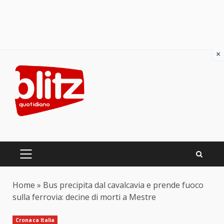
×
Skip
to
content
PRIMARY
MENU
Home
»
Bus precipita dal cavalcavia e prende fuoco
sulla ferrovia: decine di morti a Mestre
Cronaca Italia