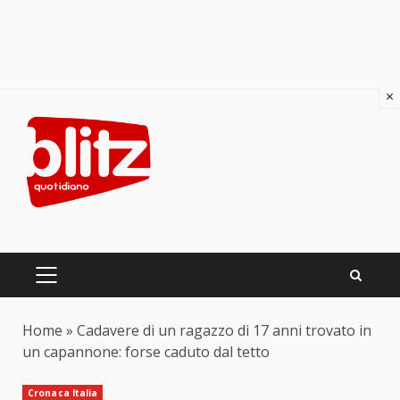
×
Skip
to
content
PRIMARY
MENU
Home
»
Cadavere di un ragazzo di 17 anni trovato in
un capannone: forse caduto dal tetto
Cronaca Italia