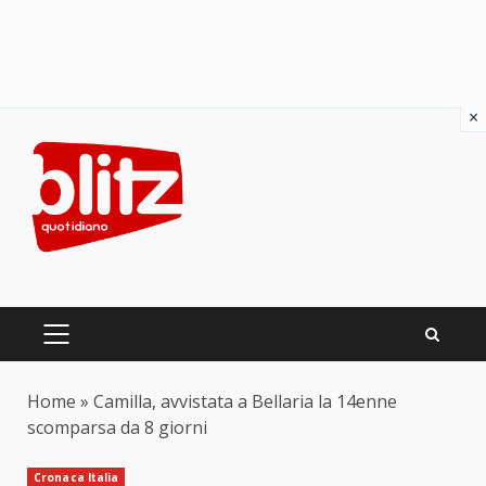
×
Skip
to
content
PRIMARY
MENU
Home
»
Camilla, avvistata a Bellaria la 14enne
scomparsa da 8 giorni
Cronaca Italia