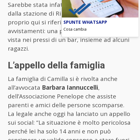
Sarebbe stata infatti notata su un bus che
dalla stazione di Rimini porta a
Bellaria
, e
proprio qui si riferiscono gli ultimi
SPUNTE WHATSAPP
Cosa cambia
avvistamenti: una persona dice di averla
vista nei pressi di un bar, insieme ad alcuni
ragazzi.
L’appello della famiglia
La famiglia di Camilla si è rivolta anche
all’avvocata
Barbara Iannuccelli
,
dell’Associazione Penelope che assiste
parenti e amici delle persone scomparse.
La legale anche oggi ha lanciato un appello
sui social: “La situazione è molto pericolosa
perché lei ha solo 14 anni e non può