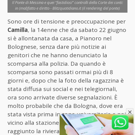
Il Ponte di Messina e quei “fastidiosi” controlli della Corte dei conti:
in (mal)fatto e diritto - Blitzquotidiano.it (il rendering del ponte)
Sono ore di tensione e preoccupazione per
Camilla
, la 14enne che da sabato 22 giugno
si è allontanata da casa, a Pianoro nel
Bolognese, senza dare più notizie ai
genitori che ne hanno denunciato la
scomparsa alla polizia. Da quando è
scomparsa sono passati ormai più di 8
giorni e, dopo che la foto della ragazzina è
stata diffusa sui social e nei telegiornali,
ora sono arrivate diverse segnalazioni. È
molto probabile che da Bologna, dove era
stata vista prima in zona universitaria e poi
vicino alla stazione, la ragazza ora abbia
raggiunto la riviera romagnola in treno.