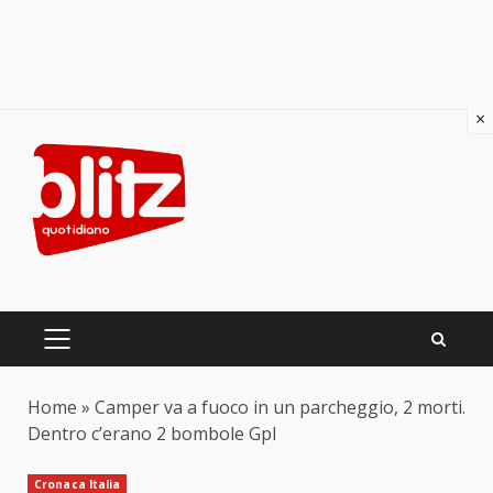
×
Skip
to
content
PRIMARY
MENU
Home
»
Camper va a fuoco in un parcheggio, 2 morti.
Dentro c’erano 2 bombole Gpl
Cronaca Italia