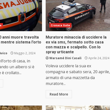
ia
Cronaca Italia
0 anni muore travolta
Muratore minaccia di uccidere la
 mentre sistema l’orto
ex via sms, fermato sotto casa
con mazza e scalpello. Con lo
spray urticante
Avico
Maggio 2, 2024
Warsamé Dini Casali
Aprile 24, 2024
ll’orto di casa, in
Voleva uccidere la sua ex
ando un albero si è
compagna e sabato sera, 20 aprile,
 è crollato...
armato di una mazzetta da
muratore...
Read More