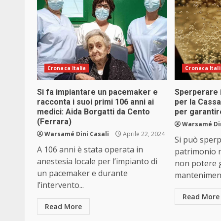
Cronaca Italia
Cronaca Ital
Si fa impiantare un pacemaker e
Sperperare i
racconta i suoi primi 106 anni ai
per la Cassa
medici: Aida Borgatti da Cento
per garantire
(Ferrara)
Warsamé Din
Warsamé Dini Casali
Aprile 22, 2024
Si può sperp
A 106 anni è stata operata in
patrimonio 
anestesia locale per l’impianto di
non potere g
un pacemaker e durante
manteniment
l’intervento...
Read More
Read More