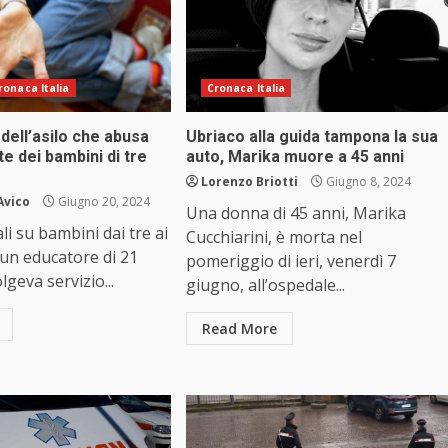
ronaca Italia
Cronaca Italia
dell’asilo che abusa
Ubriaco alla guida tampona la sua
 dei bambini di tre
auto, Marika muore a 45 anni
Lorenzo Briotti
Giugno 8, 2024
Avico
Giugno 20, 2024
Una donna di 45 anni, Marika
li su bambini dai tre ai
Cucchiarini, è morta nel
 un educatore di 21
pomeriggio di ieri, venerdì 7
lgeva servizio...
giugno, all’ospedale...
Read More