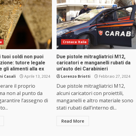
ia
Cronaca Italia
 tuoi soldi non puoi
Due pistole mitragliatrici M12,
zione: tutore legale
caricatori e manganelli rubati da
 gli alimenti alla ex
un’auto dei Carabinieri
i Casali
Aprile 13, 2024
Lorenzo Briotti
Febbraio 27, 2024
erare il proprio
Due pistole mitragliatrici M12,
ma non al punto da
alcuni caricatori con proiettili,
arantire l’assegno di
manganelli e altro materiale sono
o...
stati rubati dall’interno di...
Read More