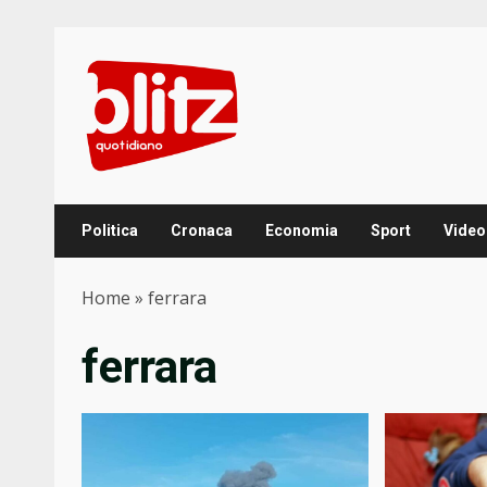
Skip
to
content
Politica
Cronaca
Economia
Sport
Video
Home
»
ferrara
ferrara