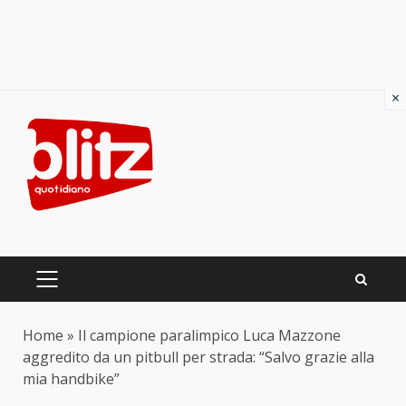
×
Skip
to
content
PRIMARY
MENU
Home
»
Il campione paralimpico Luca Mazzone
aggredito da un pitbull per strada: “Salvo grazie alla
mia handbike”