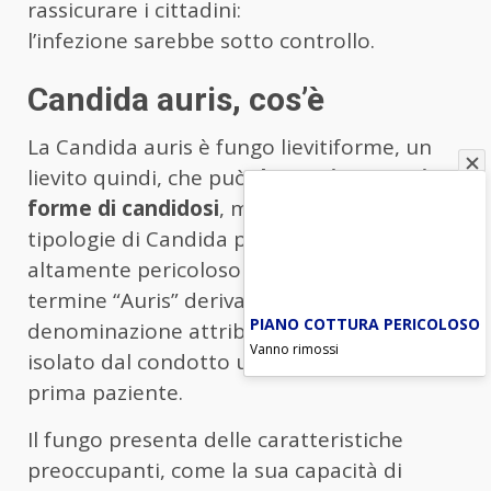
rassicurare i cittadini:
l’infezione sarebbe sotto controllo.
Candida auris, cos’è
La Candida auris è fungo lievitiforme, un
lievito quindi, che può
determinare varie
forme di candidosi
, ma a differenza di altri
tipologie di Candida può rivelarsi
altamente pericoloso per l’essere umano. Il
termine “Auris” deriva dal latino “orecchio”,
PIANO COTTURA PERICOLOSO
denominazione attribuita per essere stato
Vanno rimossi
isolato dal condotto uditivo esterno della
prima paziente.
Il fungo presenta delle caratteristiche
preoccupanti, come la sua capacità di