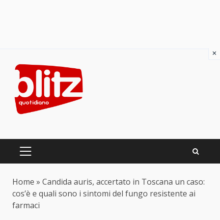
×
Skip
to
content
PRIMARY
MENU
Home
»
Candida auris, accertato in Toscana un caso:
cos’è e quali sono i sintomi del fungo resistente ai
farmaci