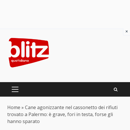
×
Skip
to
content
PRIMARY
MENU
Home
»
Cane agonizzante nel cassonetto dei rifiuti
trovato a Palermo: è grave, fori in testa, forse gli
hanno sparato