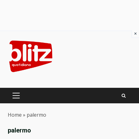
×
Skip
to
content
PRIMARY
MENU
Home
»
palermo
palermo