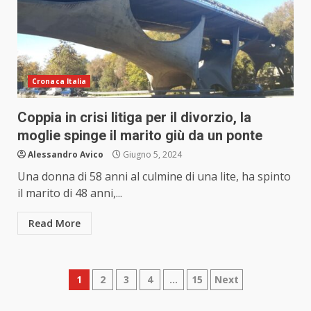
Cronaca Italia
Coppia in crisi litiga per il divorzio, la
moglie spinge il marito giù da un ponte
Alessandro Avico
Giugno 5, 2024
Una donna di 58 anni al culmine di una lite, ha spinto
il marito di 48 anni,...
Read More
Paginazione
1
2
3
4
…
15
Next
degli