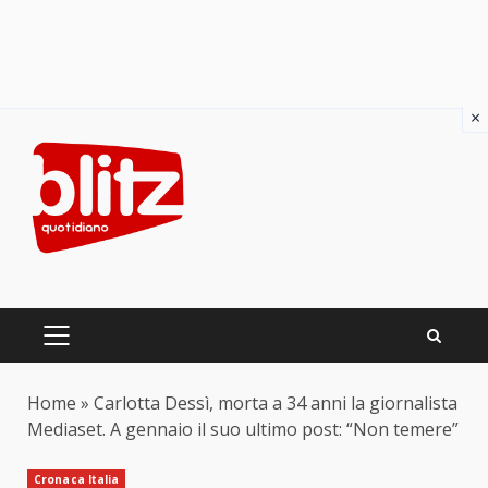
×
Skip
to
content
PRIMARY
MENU
Home
»
Carlotta Dessì, morta a 34 anni la giornalista
Mediaset. A gennaio il suo ultimo post: “Non temere”
Cronaca Italia