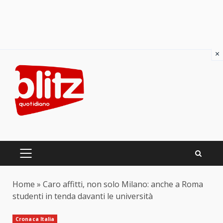
×
Skip
to
content
PRIMARY
MENU
Home
»
Caro affitti, non solo Milano: anche a Roma
studenti in tenda davanti le università
Cronaca Italia