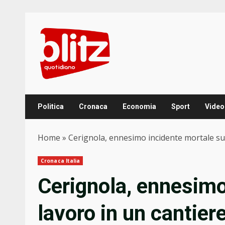
Skip
to
content
Politica
Cronaca
Economia
Sport
Video
Home
»
Cerignola, ennesimo incidente mortale sul 
Cronaca Italia
Cerignola, ennesimo
lavoro in un cantiere