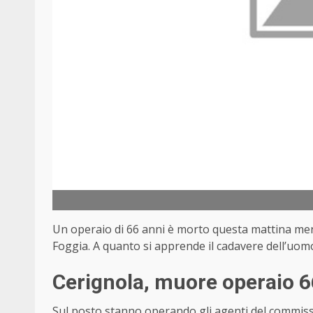
Un operaio di 66 anni è morto questa mattina mentr
Foggia. A quanto si apprende il cadavere dell’uo
Cerignola, muore operaio 66
Sul posto stanno operando gli agenti del commissar