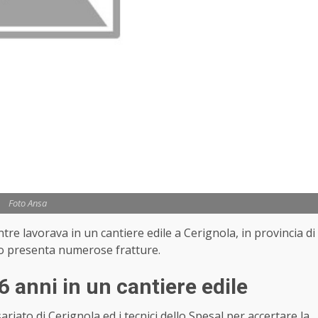
Foto Ansa
e lavorava in un cantiere edile a Cerignola, in provincia di
mo presenta numerose fratture.
 anni in un cantiere edile
iato di Cerignola ed i tecnici dello Spesal per accertare la