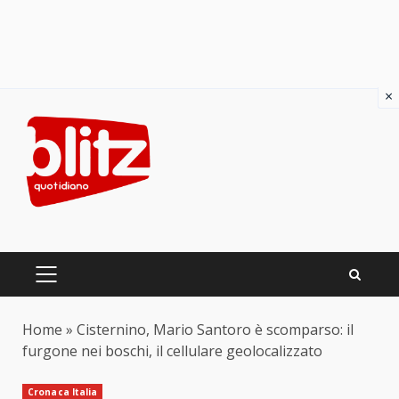
×
Skip
to
content
PRIMARY
MENU
Home
»
Cisternino, Mario Santoro è scomparso: il
furgone nei boschi, il cellulare geolocalizzato
Cronaca Italia