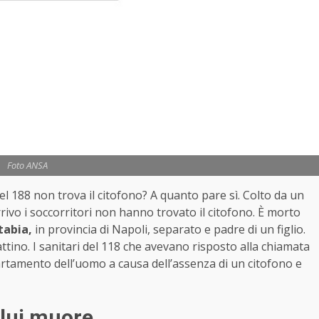
Foto ANSA
l 188 non trova il citofono? A quanto pare sì. Colto da un
rrivo i soccorritori non hanno trovato il citofono. È morto
tabia,
in provincia di Napoli, separato e padre di un figlio.
attino. I sanitari del 118 che avevano risposto alla chiamata
partamento dell’uomo a causa dell’assenza di un citofono e
, lui muore