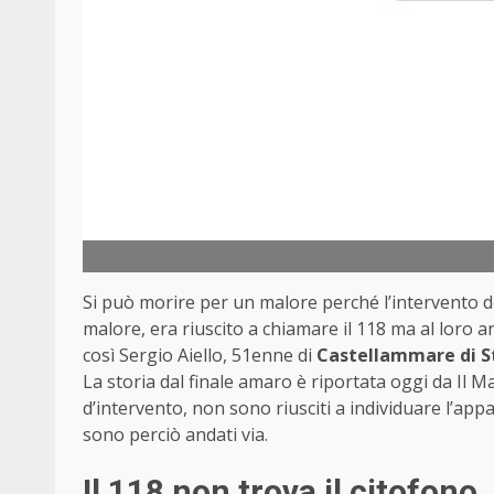
Si può morire per un malore perché l’intervento de
malore, era riuscito a chiamare il 118 ma al loro a
così Sergio Aiello, 51enne di
Castellammare di S
La storia dal finale amaro è riportata oggi da Il M
d’intervento, non sono riusciti a individuare l’ap
sono perciò andati via.
Il 118 non trova il citofono