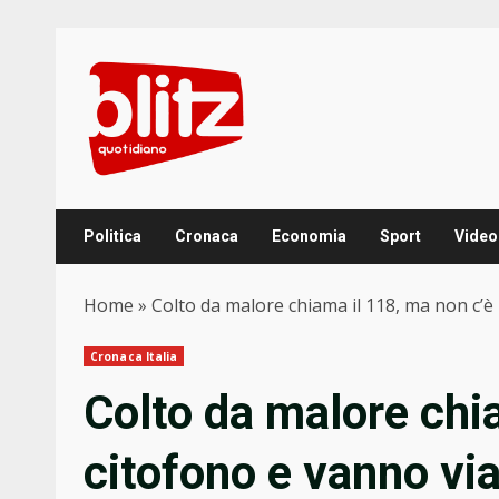
Skip
to
content
Politica
Cronaca
Economia
Sport
Video
Home
»
Colto da malore chiama il 118, ma non c’è 
Cronaca Italia
Colto da malore chia
citofono e vanno vi