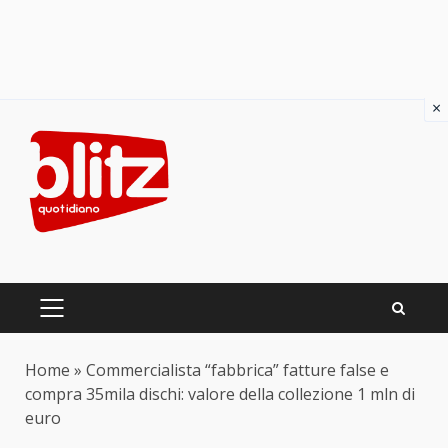
×
Skip
to
content
PRIMARY
MENU
Home
»
Commercialista “fabbrica” fatture false e
compra 35mila dischi: valore della collezione 1 mln di
euro