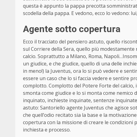
questa è appunto la pappa precotta somministrata 
scodella della pappa. E vedono, ecco lo vedono: lui,
Agente sotto copertura
Ecco il tracciato del pensiero astuto, quello risco
sul Corriere della Sera, quello più modestamente r
calcio. Soprattutto a Milano, Roma, Napoli…Insomm
un giudice, e che giudice, quello di una delle inchi
in meno!) la Juventus, ora lo si può vedere e sent
essere un caso che lo si faccia vedere e sentire pr
complotto. Complotto del Potere Forte del calcio, il 
smonta come giudice e lo si monta come nemico dell
inquinato, inchieste inquinate, sentenze inquinate
astuto: Santoriello agente Juventus che agisce so
che quell’odio recitato sia la base e la motivazio
copertura con la missione di creare le condizioni pe
inchiesta e processo.