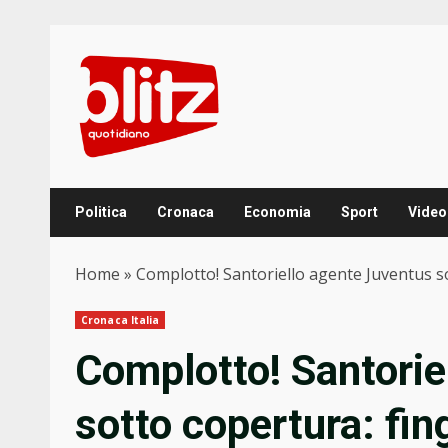
Skip
to
content
Politica
Cronaca
Economia
Sport
Video
Home
»
Complotto! Santoriello agente Juventus so
Cronaca Italia
Complotto! Santorie
sotto copertura: fin