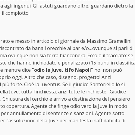
agli ingenui. Gli astuti guardano oltre, guardano dietro la
 il complotto!
ntrato e messo in articolo di giornale da Massimo Gramellini
iscontrato da banali orecchie al bar e/o…ovunque si parli di
a ovunque non sia terra bianconera. Eccolo il tracciato: se
este che hanno inchiodato e penalizzato (15 punti in classific
ire mentre dice
“odio la Juve, tifo Napoli”
no, non può
oprio oggi. Altro che caso, disegno, progetto! Anzi
più forte. Cioè la Juventus. Se il giudice Santoriello lo si
a Juve, tutta l’inchiesta, anzi tutte le inchieste…Giudice
. Chiusura del cerchio e arrivo a destinazione del pensiero
tto copertura. Agente che finge odio vero la Juve in modo
ne per annullamento di sentenze e sanzioni. Agente sotto
r l’assoluzione della Juve per manifesta inaffidabilità di