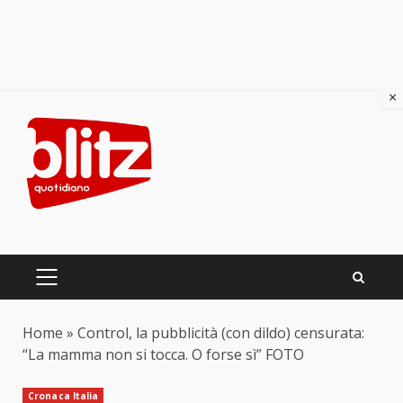
×
Skip
to
content
PRIMARY
MENU
Home
»
Control, la pubblicità (con dildo) censurata:
“La mamma non si tocca. O forse sì” FOTO
Cronaca Italia