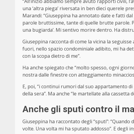
“All’inizio abbiamo sempre avuto rapporti civili, l
una ‘altra piega’ riversata in ben dieci querele pr
Marandi: “Giuseppina ha annotato date e fatti dal 
parole bruttissime, tante di quelle brutte parole. P
una bugiarda’. Mi sentivo morire dentro. Ha distrut
Giuseppina racconta di come la vicina la seguisse 
fuori, nello spazio condominiale adibito, mi ha det
con la scopa dietro di me”.
Ha anche spiegato che “molto spesso, ogni giorno 
nostra dalle finestre con atteggiamento minaccios
E, poi, “i continui rumori dal suo appartamento di
della sera”. Ma anche “le martellate alla cassetta del
Anche gli sputi contro il m
Giuseppina ha raccontato degli “sputi”: “Quando d
volte. Una volta mi ha sputato addosso”. E degli 