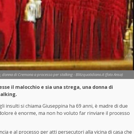
ga, donna di Cremona a processo per stalking - Blitzquotidiano.it (foto Ansa)
cesse il malocchio e sia una strega, una donna di
talking.
gli insulti si chiama Giuseppina ha 69 anni, è madre di due
Il dolore è enorme, ma non ho voluto far rinviare il processo
ncia e al processo per atti persecutori alla vicina di casa che