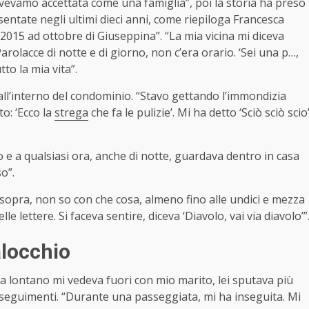
’avevamo accettata come una famiglia”, poi la storia ha preso
esentate negli ultimi dieci anni, come riepiloga Francesca
2015 ad ottobre di Giuseppina”. “La mia vicina mi diceva
arolacce di notte e di giorno, non c’era orario. ‘Sei una p…,
to la mia vita”.
all’interno del condominio. “Stavo gettando l’immondizia
to: ‘Ecco la
strega
che fa le pulizie’. Mi ha detto ‘Sciò sciò scio
e a qualsiasi ora, anche di notte, guardava dentro in casa
o”.
 sopra, non so con che cosa, almeno fino alle undici e mezza
le lettere. Si faceva sentire, diceva ‘Diavolo, vai via diavolo’”
alocchio
a lontano mi vedeva fuori con mio marito, lei sputava più
inseguimenti. “Durante una passeggiata, mi ha inseguita. Mi