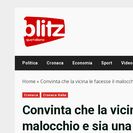
Skip
to
content
Politica
Cronaca
Economia
Sport
Video
Home
»
Convinta che la vicina le facesse il maloc
Cronaca
Cronaca Italia
Convinta che la vici
malocchio e sia una