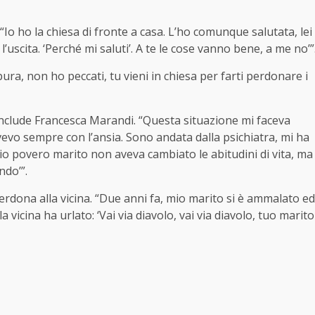
 “Io ho la chiesa di fronte a casa. L’ho comunque salutata, lei
’uscita. ‘Perché mi saluti’. A te le cose vanno bene, a me no’”
pura, non ho peccati, tu vieni in chiesa per farti perdonare i
onclude Francesca Marandi. “Questa situazione mi faceva
ivevo sempre con l’ansia. Sono andata dalla psichiatra, mi ha
mio povero marito non aveva cambiato le abitudini di vita, ma
ndo’”.
erdona alla vicina. “Due anni fa, mio marito si è ammalato ed
vicina ha urlato: ‘Vai via diavolo, vai via diavolo, tuo marito