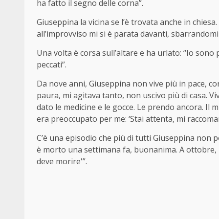
ha fatto il segno delle corna”.
Giuseppina la vicina se l’è trovata anche in chiesa.
all’improvviso mi si è parata davanti, sbarrandomi l
Una volta è corsa sull’altare e ha urlato: “Io sono 
peccati”.
Da nove anni, Giuseppina non vive più in pace, c
paura, mi agitava tanto, non uscivo più di casa. V
dato le medicine e le gocce. Le prendo ancora. Il 
era preoccupato per me: ‘Stai attenta, mi raccoma
C’è una episodio che più di tutti Giuseppina non p
è morto una settimana fa, buonanima. A ottobre, la 
deve morire'”.