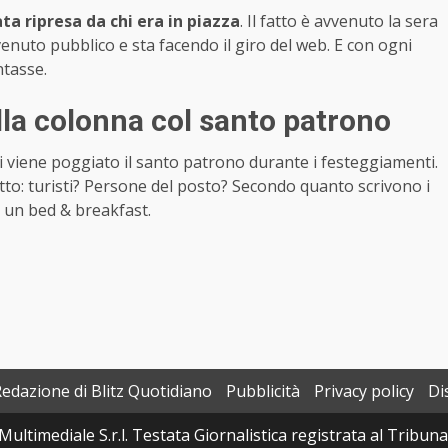
ta ripresa da chi era in piazza
. Il fatto è avvenuto la sera
venuto pubblico e sta facendo il giro del web. E con ogni
ntasse.
lla colonna col santo patrono
ui viene poggiato il santo patrono durante i festeggiamenti.
tto: turisti? Persone del posto? Secondo quanto scrivono i
di un bed & breakfast.
Redazione di Blitz Quotidiano
Pubblicità
Privacy policy
Di
Multimediale S.r.l. Testata Giornalistica registrata al Tribun