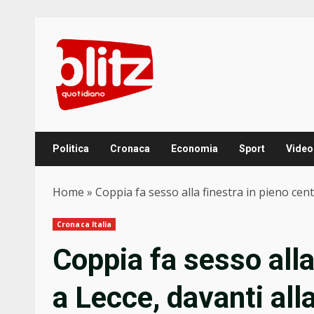
Skip
to
content
Politica
Cronaca
Economia
Sport
Video
Home
»
Coppia fa sesso alla finestra in pieno ce
Cronaca Italia
Coppia fa sesso alla
a Lecce, davanti all